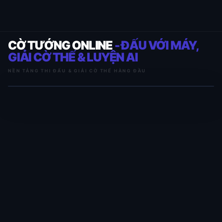
CỜ TƯỚNG ONLINE
- ĐẤU VỚI MÁY,
GIẢI CỜ THẾ & LUYỆN AI
NỀN TẢNG THI ĐẤU & GIẢI CỜ THẾ HÀNG ĐẦU