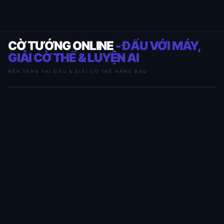
CỜ TƯỚNG ONLINE
- ĐẤU VỚI MÁY,
GIẢI CỜ THẾ & LUYỆN AI
NỀN TẢNG THI ĐẤU & GIẢI CỜ THẾ HÀNG ĐẦU