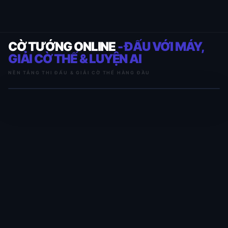
CỜ TƯỚNG ONLINE
- ĐẤU VỚI MÁY,
GIẢI CỜ THẾ & LUYỆN AI
NỀN TẢNG THI ĐẤU & GIẢI CỜ THẾ HÀNG ĐẦU