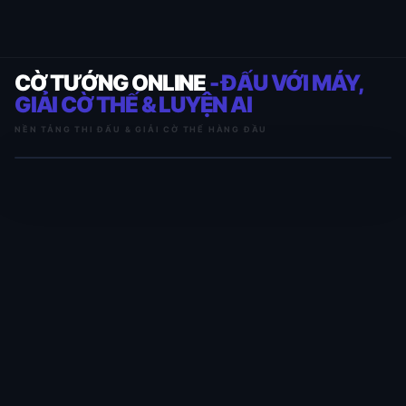
CỜ TƯỚNG ONLINE
- ĐẤU VỚI MÁY,
GIẢI CỜ THẾ & LUYỆN AI
NỀN TẢNG THI ĐẤU & GIẢI CỜ THẾ HÀNG ĐẦU