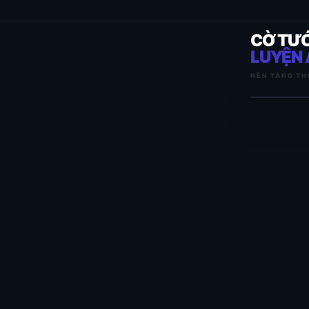
CỜ TƯ
LUYỆN 
NỀN TẢNG TH