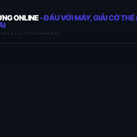
ỚNG ONLINE
- ĐẤU VỚI MÁY, GIẢI CỜ THẾ 
AI
I ĐẤU & GIẢI CỜ THẾ HÀNG ĐẦU