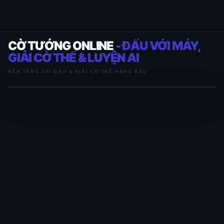
CỜ TƯỚNG ONLINE
- ĐẤU VỚI MÁY,
GIẢI CỜ THẾ & LUYỆN AI
NỀN TẢNG THI ĐẤU & GIẢI CỜ THẾ HÀNG ĐẦU