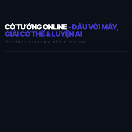
CỜ TƯỚNG ONLINE
- ĐẤU VỚI MÁY,
GIẢI CỜ THẾ & LUYỆN AI
NỀN TẢNG THI ĐẤU & GIẢI CỜ THẾ HÀNG ĐẦU