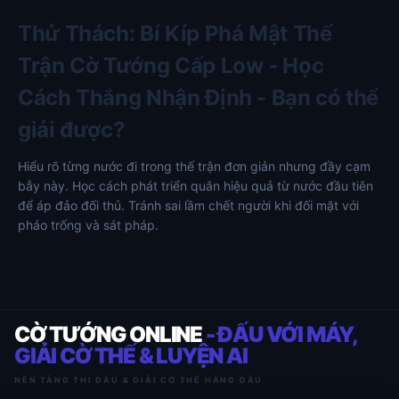
Thử Thách: Bí Kíp Phá Mật Thế
Trận Cờ Tướng Cấp Low - Học
Cách Thắng Nhận Định - Bạn có thể
giải được?
Hiểu rõ từng nước đi trong thế trận đơn giản nhưng đầy cạm
bẫy này. Học cách phát triển quân hiệu quả từ nước đầu tiên
để áp đảo đối thủ. Tránh sai lầm chết người khi đối mặt với
pháo trống và sát pháp.
CỜ TƯỚNG ONLINE
- ĐẤU VỚI MÁY,
GIẢI CỜ THẾ & LUYỆN AI
NỀN TẢNG THI ĐẤU & GIẢI CỜ THẾ HÀNG ĐẦU