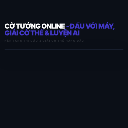
CỜ TƯỚNG ONLINE
- ĐẤU VỚI MÁY,
GIẢI CỜ THẾ & LUYỆN AI
NỀN TẢNG THI ĐẤU & GIẢI CỜ THẾ HÀNG ĐẦU