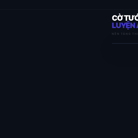
CỜ TƯ
LUYỆN 
NỀN TẢNG TH