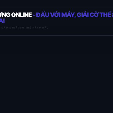
ỚNG ONLINE
- ĐẤU VỚI MÁY, GIẢI CỜ THẾ 
AI
I ĐẤU & GIẢI CỜ THẾ HÀNG ĐẦU