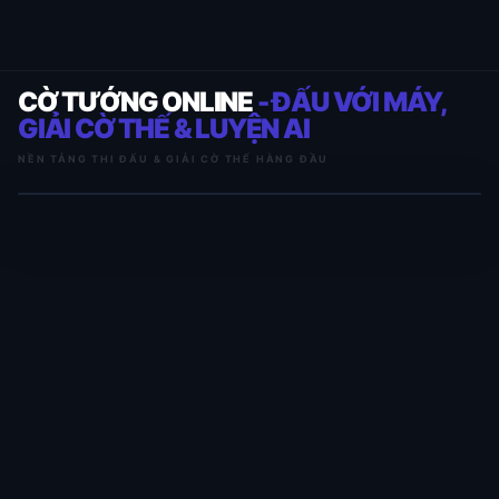
CỜ TƯỚNG ONLINE
- ĐẤU VỚI MÁY,
GIẢI CỜ THẾ & LUYỆN AI
NỀN TẢNG THI ĐẤU & GIẢI CỜ THẾ HÀNG ĐẦU