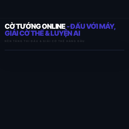
CỜ TƯỚNG ONLINE
- ĐẤU VỚI MÁY,
GIẢI CỜ THẾ & LUYỆN AI
NỀN TẢNG THI ĐẤU & GIẢI CỜ THẾ HÀNG ĐẦU