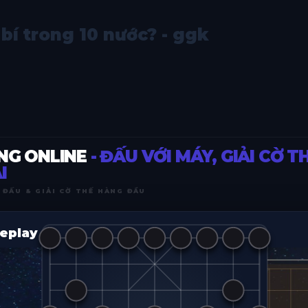
bí trong 10 nước? - ggk
NG ONLINE
- ĐẤU VỚI MÁY, GIẢI CỜ T
I
 ĐẤU & GIẢI CỜ THẾ HÀNG ĐẦU
eplay