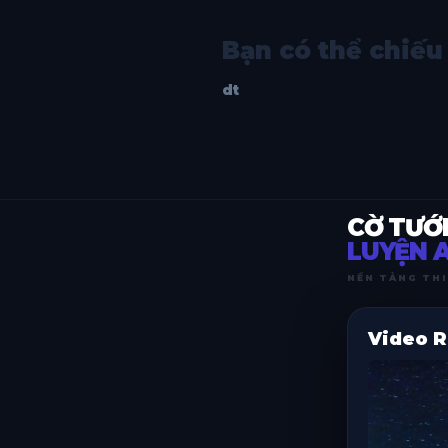
Bạn có thể chiếu 
dt
CỜ TƯỚ
LUYỆN A
NỀN TẢNG THI
Video R