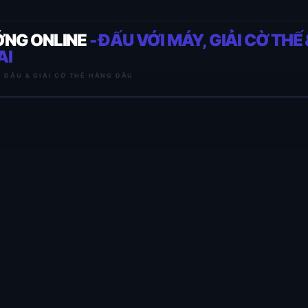
ỚNG ONLINE
- ĐẤU VỚI MÁY, GIẢI CỜ THẾ 
AI
I ĐẤU & GIẢI CỜ THẾ HÀNG ĐẦU