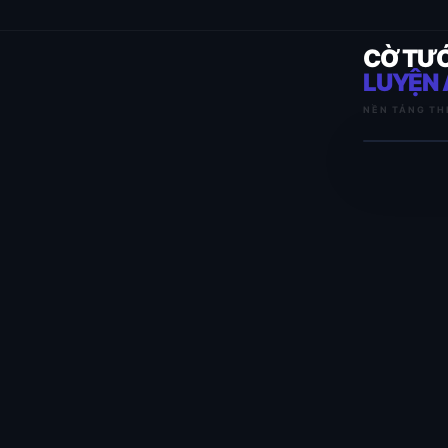
CỜ TƯ
LUYỆN 
NỀN TẢNG TH