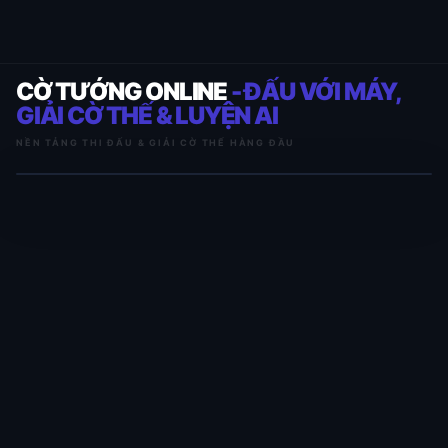
CỜ TƯỚNG ONLINE
- ĐẤU VỚI MÁY,
GIẢI CỜ THẾ & LUYỆN AI
NỀN TẢNG THI ĐẤU & GIẢI CỜ THẾ HÀNG ĐẦU