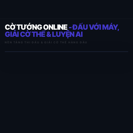
CỜ TƯỚNG ONLINE
- ĐẤU VỚI MÁY,
GIẢI CỜ THẾ & LUYỆN AI
NỀN TẢNG THI ĐẤU & GIẢI CỜ THẾ HÀNG ĐẦU