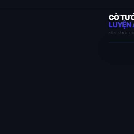
CỜ TƯ
LUYỆN 
NỀN TẢNG TH