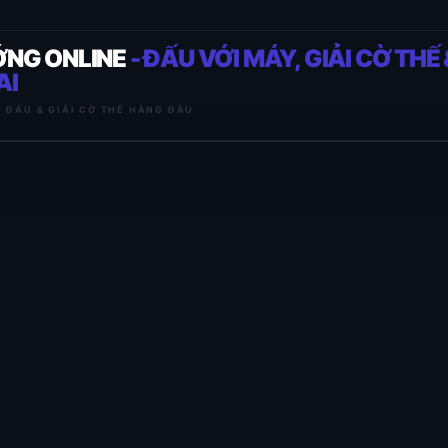
ỚNG ONLINE
- ĐẤU VỚI MÁY, GIẢI CỜ THẾ 
AI
I ĐẤU & GIẢI CỜ THẾ HÀNG ĐẦU