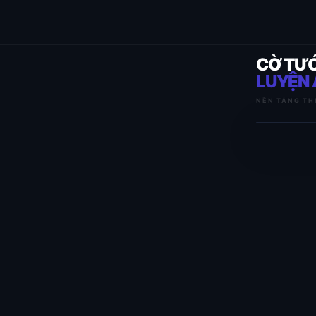
CỜ TƯ
LUYỆN 
NỀN TẢNG TH