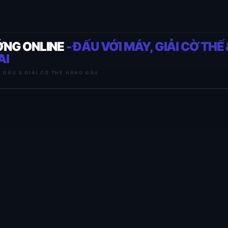
ỚNG ONLINE
- ĐẤU VỚI MÁY, GIẢI CỜ THẾ 
AI
I ĐẤU & GIẢI CỜ THẾ HÀNG ĐẦU