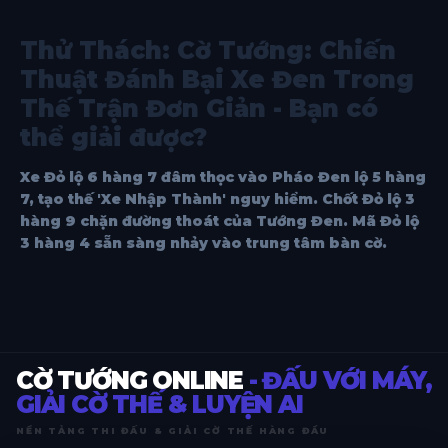
Thử Thách: Cờ Tướng: Chiến
Thuật Đánh Bại Xe Đen Trong
Thế Trận Đơn Giản - Bạn có
thể giải được?
Xe Đỏ lộ 6 hàng 7 đâm thọc vào Pháo Đen lộ 5 hàng
7, tạo thế 'Xe Nhập Thành' nguy hiểm. Chốt Đỏ lộ 3
hàng 9 chặn đường thoát của Tướng Đen. Mã Đỏ lộ
3 hàng 4 sẵn sàng nhảy vào trung tâm bàn cờ.
CỜ TƯỚNG ONLINE
- ĐẤU VỚI MÁY,
GIẢI CỜ THẾ & LUYỆN AI
NỀN TẢNG THI ĐẤU & GIẢI CỜ THẾ HÀNG ĐẦU