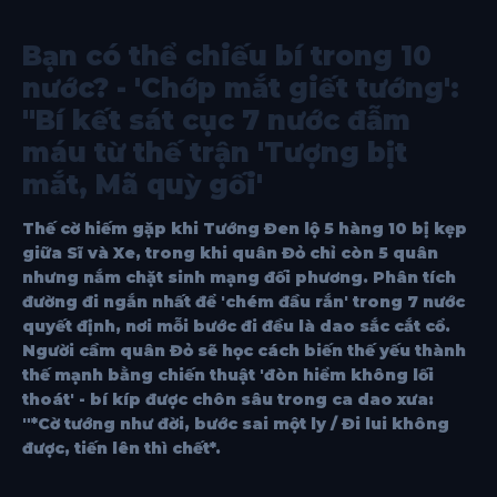
Bạn có thể chiếu bí trong 10
nước? - 'Chớp mắt giết tướng':
"Bí kết sát cục 7 nước đẫm
máu từ thế trận 'Tượng bịt
mắt, Mã quỳ gối'
Thế cờ hiếm gặp khi Tướng Đen lộ 5 hàng 10 bị kẹp
giữa Sĩ và Xe, trong khi quân Đỏ chỉ còn 5 quân
nhưng nắm chặt sinh mạng đối phương. Phân tích
đường đi ngắn nhất để 'chém đầu rắn' trong 7 nước
quyết định, nơi mỗi bước đi đều là dao sắc cắt cổ.
Người cầm quân Đỏ sẽ học cách biến thế yếu thành
thế mạnh bằng chiến thuật 'đòn hiểm không lối
thoát' - bí kíp được chôn sâu trong ca dao xưa:
"*Cờ tướng như đời, bước sai một ly / Đi lui không
được, tiến lên thì chết*.