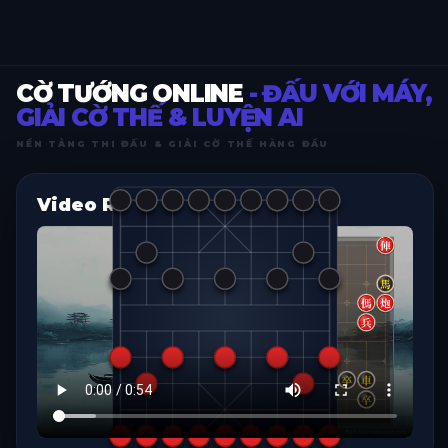
CỜ TƯỚNG ONLINE
- ĐẤU VỚI MÁY,
GIẢI CỜ THẾ & LUYỆN AI
NỀN TẢNG THI ĐẤU & GIẢI CỜ THẾ HÀNG ĐẦU
Video Replay