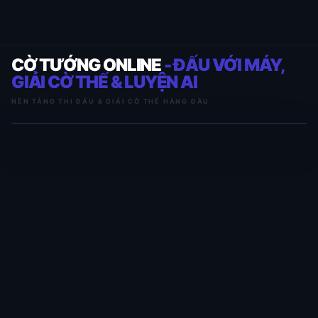
CỜ TƯỚNG ONLINE
- ĐẤU VỚI MÁY,
GIẢI CỜ THẾ & LUYỆN AI
NỀN TẢNG THI ĐẤU & GIẢI CỜ THẾ HÀNG ĐẦU