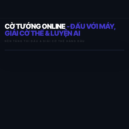
CỜ TƯỚNG ONLINE
- ĐẤU VỚI MÁY,
GIẢI CỜ THẾ & LUYỆN AI
NỀN TẢNG THI ĐẤU & GIẢI CỜ THẾ HÀNG ĐẦU