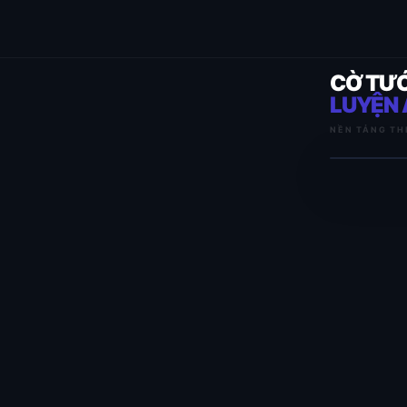
CỜ TƯ
LUYỆN 
NỀN TẢNG TH