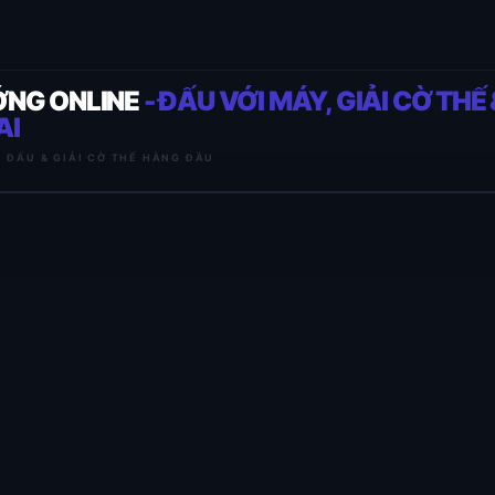
ỚNG ONLINE
- ĐẤU VỚI MÁY, GIẢI CỜ THẾ 
AI
I ĐẤU & GIẢI CỜ THẾ HÀNG ĐẦU