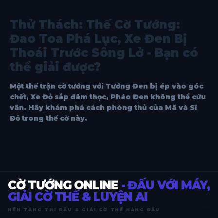
Thử Thách: Thế Cờ Tướng:
Đao Toa Phá Lục, Xe Đen Bị
Thoái Trước Sông Lở - Bạn có
thể giải được?
Một thế trận cờ tướng với Tướng Đen bị ép vào góc
chết, Xe Đỏ sắp đâm thọc, Pháo Đen không thể cứu
vãn. Hãy khám phá cách phòng thủ của Mã và Sĩ
Đỏ trong thế cờ này.
CỜ TƯỚNG ONLINE
- ĐẤU VỚI MÁY,
GIẢI CỜ THẾ & LUYỆN AI
NỀN TẢNG THI ĐẤU & GIẢI CỜ THẾ HÀNG ĐẦU