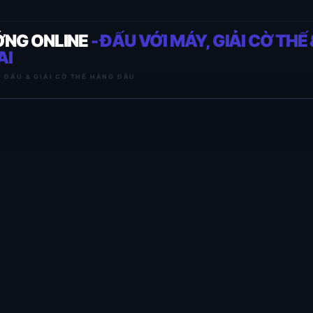
ỚNG ONLINE
- ĐẤU VỚI MÁY, GIẢI CỜ THẾ 
AI
I ĐẤU & GIẢI CỜ THẾ HÀNG ĐẦU