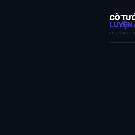
CỜ TƯ
LUYỆN 
NỀN TẢNG TH