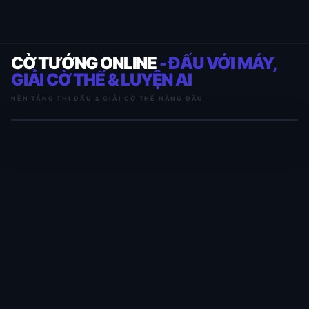
CỜ TƯỚNG ONLINE
- ĐẤU VỚI MÁY,
GIẢI CỜ THẾ & LUYỆN AI
NỀN TẢNG THI ĐẤU & GIẢI CỜ THẾ HÀNG ĐẦU