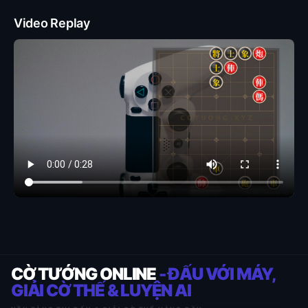
Video Replay
CỜ TƯỚNG ONLINE
- ĐẤU VỚI MÁY,
GIẢI CỜ THẾ & LUYỆN AI