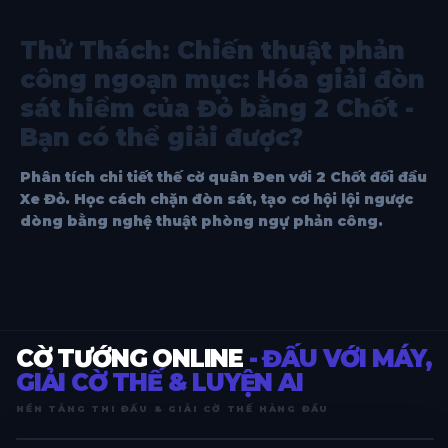
Thử Thách: Chiến thuật phản
công ngoạn mục: Hóa giải đòn
sát hiểm của Đỏ bằng 2 Chốt -
Bạn có thể giải được?
Phân tích chi tiết thế cờ quân Đen với 2 Chốt đối đầu
Xe Đỏ. Học cách chặn đòn sát, tạo cơ hội lội ngược
dòng bằng nghệ thuật phòng ngự phản công.
CỜ TƯỚNG ONLINE
- ĐẤU VỚI MÁY,
GIẢI CỜ THẾ & LUYỆN AI
NỀN TẢNG THI ĐẤU & GIẢI CỜ THẾ HÀNG ĐẦU