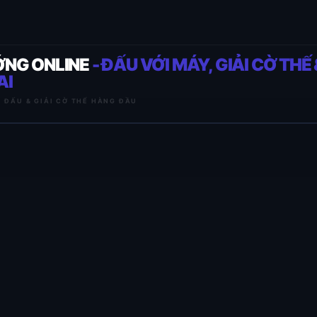
ỚNG ONLINE
- ĐẤU VỚI MÁY, GIẢI CỜ THẾ 
AI
I ĐẤU & GIẢI CỜ THẾ HÀNG ĐẦU