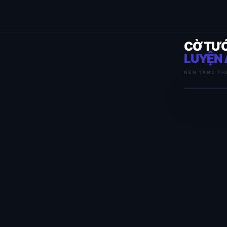
CỜ TƯ
LUYỆN 
NỀN TẢNG TH