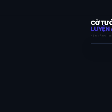
CỜ TƯ
LUYỆN 
NỀN TẢNG TH