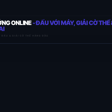
ỚNG ONLINE
- ĐẤU VỚI MÁY, GIẢI CỜ THẾ 
AI
I ĐẤU & GIẢI CỜ THẾ HÀNG ĐẦU