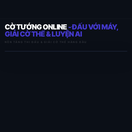
CỜ TƯỚNG ONLINE
- ĐẤU VỚI MÁY,
GIẢI CỜ THẾ & LUYỆN AI
NỀN TẢNG THI ĐẤU & GIẢI CỜ THẾ HÀNG ĐẦU