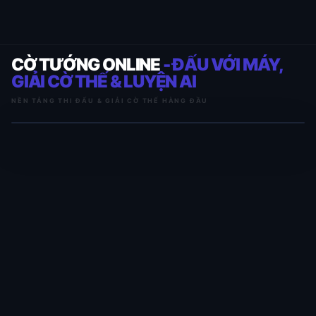
CỜ TƯỚNG ONLINE
- ĐẤU VỚI MÁY,
GIẢI CỜ THẾ & LUYỆN AI
NỀN TẢNG THI ĐẤU & GIẢI CỜ THẾ HÀNG ĐẦU