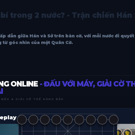
 bí trong 2 nước? - Trận chiến Hán
ấp dẫn giữa Hán và Sở trên bàn cờ, với mỗi nước đi quyế
 từ góc nhìn của một Quân Cờ.
NG ONLINE
- ĐẤU VỚI MÁY, GIẢI CỜ T
I
 ĐẤU & GIẢI CỜ THẾ HÀNG ĐẦU
eplay