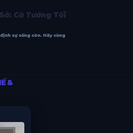
 Sở: Cờ Tướng Tối
t định sự sống còn. Hãy cùng
HẾ &