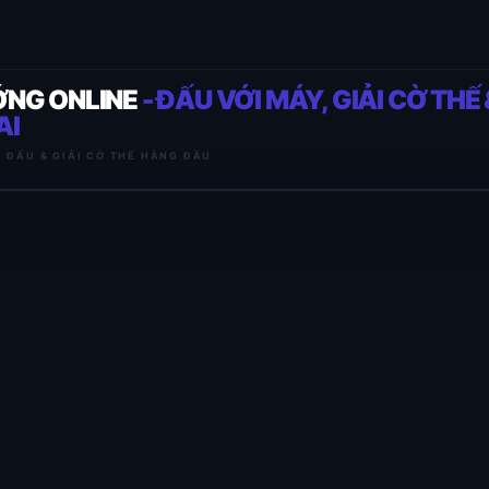
ỚNG ONLINE
- ĐẤU VỚI MÁY, GIẢI CỜ THẾ 
AI
I ĐẤU & GIẢI CỜ THẾ HÀNG ĐẦU