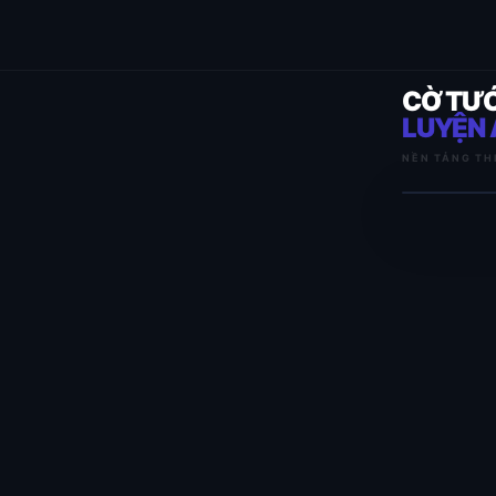
CỜ TƯ
LUYỆN 
NỀN TẢNG TH