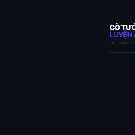
CỜ TƯ
LUYỆN 
NỀN TẢNG TH