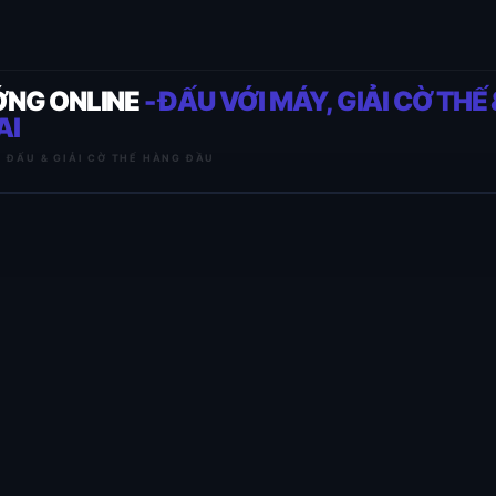
ỚNG ONLINE
- ĐẤU VỚI MÁY, GIẢI CỜ THẾ 
AI
I ĐẤU & GIẢI CỜ THẾ HÀNG ĐẦU