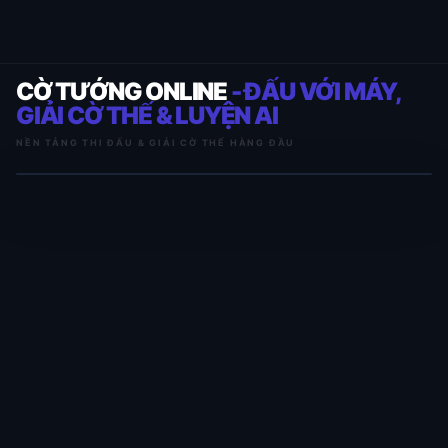
CỜ TƯỚNG ONLINE
- ĐẤU VỚI MÁY,
GIẢI CỜ THẾ & LUYỆN AI
NỀN TẢNG THI ĐẤU & GIẢI CỜ THẾ HÀNG ĐẦU