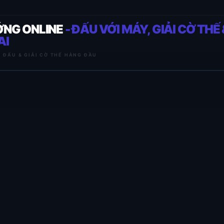
ỚNG ONLINE
- ĐẤU VỚI MÁY, GIẢI CỜ THẾ 
AI
I ĐẤU & GIẢI CỜ THẾ HÀNG ĐẦU