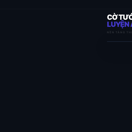
CỜ TƯ
LUYỆN 
NỀN TẢNG TH