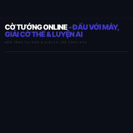
CỜ TƯỚNG ONLINE
- ĐẤU VỚI MÁY,
GIẢI CỜ THẾ & LUYỆN AI
NỀN TẢNG THI ĐẤU & GIẢI CỜ THẾ HÀNG ĐẦU