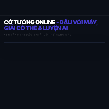
CỜ TƯỚNG ONLINE
- ĐẤU VỚI MÁY,
GIẢI CỜ THẾ & LUYỆN AI
NỀN TẢNG THI ĐẤU & GIẢI CỜ THẾ HÀNG ĐẦU