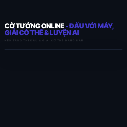
CỜ TƯỚNG ONLINE
- ĐẤU VỚI MÁY,
GIẢI CỜ THẾ & LUYỆN AI
NỀN TẢNG THI ĐẤU & GIẢI CỜ THẾ HÀNG ĐẦU