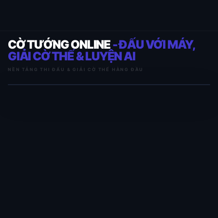
CỜ TƯỚNG ONLINE
- ĐẤU VỚI MÁY,
GIẢI CỜ THẾ & LUYỆN AI
NỀN TẢNG THI ĐẤU & GIẢI CỜ THẾ HÀNG ĐẦU