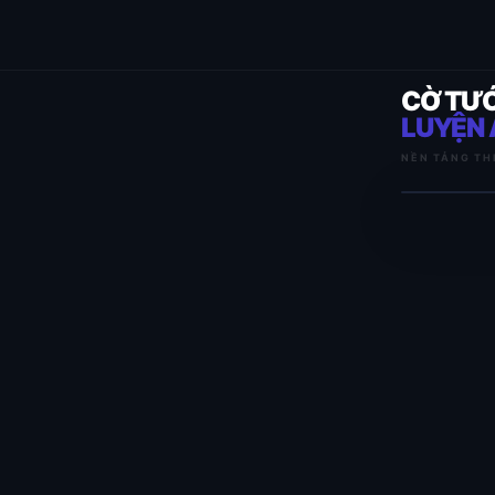
CỜ TƯ
LUYỆN 
NỀN TẢNG TH