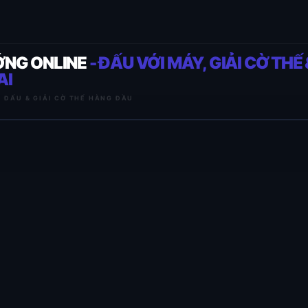
ỚNG ONLINE
- ĐẤU VỚI MÁY, GIẢI CỜ THẾ 
AI
I ĐẤU & GIẢI CỜ THẾ HÀNG ĐẦU