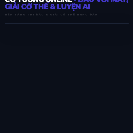
GIẢI CỜ THẾ & LUYỆN AI
NỀN TẢNG THI ĐẤU & GIẢI CỜ THẾ HÀNG ĐẦU