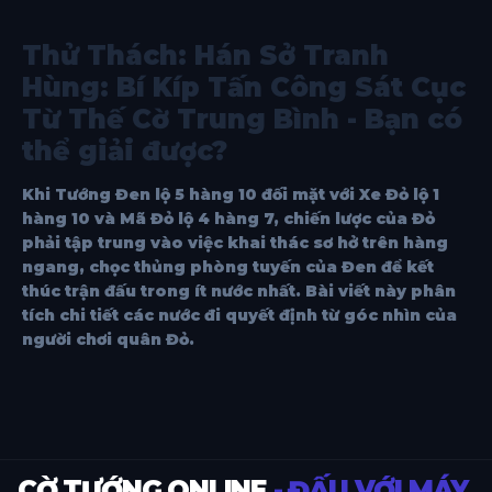
Thử Thách: Hán Sở Tranh
Hùng: Bí Kíp Tấn Công Sát Cục
Từ Thế Cờ Trung Bình - Bạn có
thể giải được?
Khi Tướng Đen lộ 5 hàng 10 đối mặt với Xe Đỏ lộ 1
hàng 10 và Mã Đỏ lộ 4 hàng 7, chiến lược của Đỏ
phải tập trung vào việc khai thác sơ hở trên hàng
ngang, chọc thủng phòng tuyến của Đen để kết
thúc trận đấu trong ít nước nhất. Bài viết này phân
tích chi tiết các nước đi quyết định từ góc nhìn của
người chơi quân Đỏ.
CỜ TƯỚNG ONLINE
- ĐẤU VỚI MÁY,