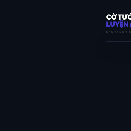
CỜ TƯ
LUYỆN 
NỀN TẢNG TH