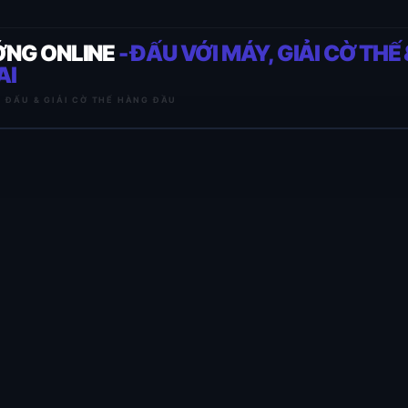
ỚNG ONLINE
- ĐẤU VỚI MÁY, GIẢI CỜ THẾ 
AI
I ĐẤU & GIẢI CỜ THẾ HÀNG ĐẦU