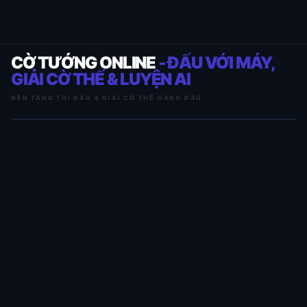
CỜ TƯỚNG ONLINE
- ĐẤU VỚI MÁY,
GIẢI CỜ THẾ & LUYỆN AI
NỀN TẢNG THI ĐẤU & GIẢI CỜ THẾ HÀNG ĐẦU