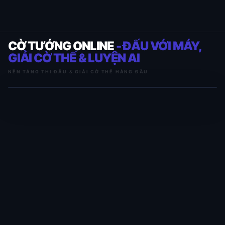
CỜ TƯỚNG ONLINE
- ĐẤU VỚI MÁY,
GIẢI CỜ THẾ & LUYỆN AI
NỀN TẢNG THI ĐẤU & GIẢI CỜ THẾ HÀNG ĐẦU