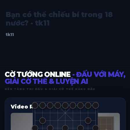
Bạn có thể chiếu bí trong 18
nước? - tk11
tk11
CỜ TƯỚNG ONLINE
- ĐẤU VỚI MÁY,
GIẢI CỜ THẾ & LUYỆN AI
NỀN TẢNG THI ĐẤU & GIẢI CỜ THẾ HÀNG ĐẦU
Video Replay