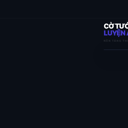
CỜ TƯ
LUYỆN 
NỀN TẢNG TH