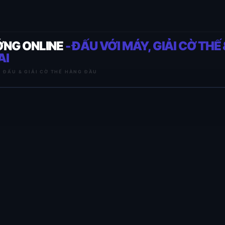
ỚNG ONLINE
- ĐẤU VỚI MÁY, GIẢI CỜ THẾ 
AI
I ĐẤU & GIẢI CỜ THẾ HÀNG ĐẦU