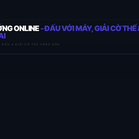
ỚNG ONLINE
- ĐẤU VỚI MÁY, GIẢI CỜ THẾ 
AI
I ĐẤU & GIẢI CỜ THẾ HÀNG ĐẦU