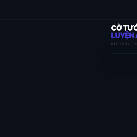
CỜ TƯ
LUYỆN 
NỀN TẢNG TH