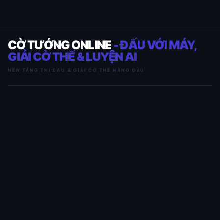
CỜ TƯỚNG ONLINE
- ĐẤU VỚI MÁY,
GIẢI CỜ THẾ & LUYỆN AI
NỀN TẢNG THI ĐẤU & GIẢI CỜ THẾ HÀNG ĐẦU